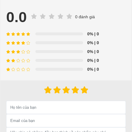
0.0
0 đánh giá
0%
| 0
Phuộc trước
0%
| 0
⇒ Xem thêm:
Bạn nên chọn mua Xe điện sân golf chất lượng giá
0%
| 0
tốt ở đâu?
0%
| 0
Để được tư vấn thêm về cách sử dụng xe ô tô điện để tăng tuổi thọ
0%
| 0
cho xe hoặc có vấn đề gì cần được hỗ trợ, quý khách vui lòng liên
hệ:
LIÊN HỆ CÔNG TY:
Công ty TNHH TM DV XNK
Đại Cường
Địa chỉ: 845 Quốc Lộ 13, Phường Hiệp Bình Phước, Thành phố
Thủ Đức, TP.HCM
Điện thoại: 08 68 100 260 ( Châu ) - 093 211 3677 ( Phú )