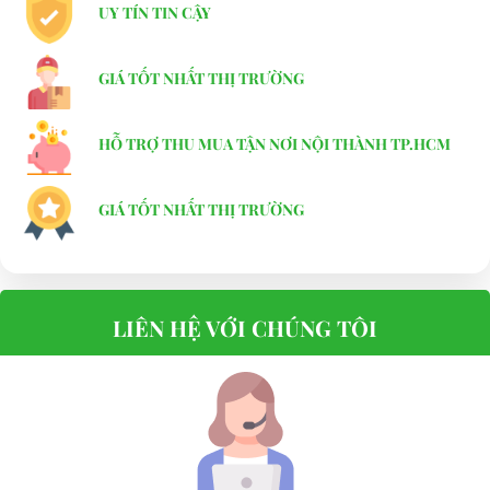
UY TÍN TIN CẬY
GIÁ TỐT NHẤT THỊ TRƯỜNG
HỖ TRỢ THU MUA TẬN NƠI NỘI THÀNH TP.HCM
GIÁ TỐT NHẤT THỊ TRƯỜNG
LIÊN HỆ VỚI CHÚNG TÔI