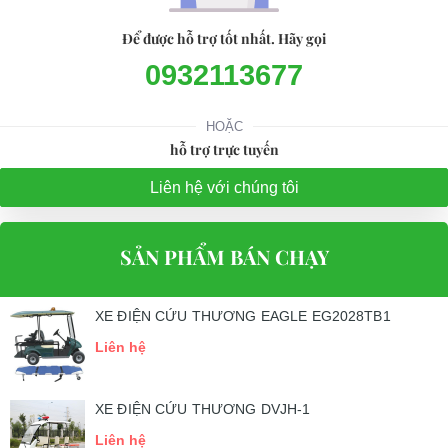
Để được hỗ trợ tốt nhất. Hãy gọi
0932113677
HOẶC
hỗ trợ trực tuyến
Liên hệ với chúng tôi
SẢN PHẨM BÁN CHẠY
XE ĐIỆN CỨU THƯƠNG EAGLE EG2028TB1
Liên hệ
XE ĐIỆN CỨU THƯƠNG DVJH-1
Liên hệ