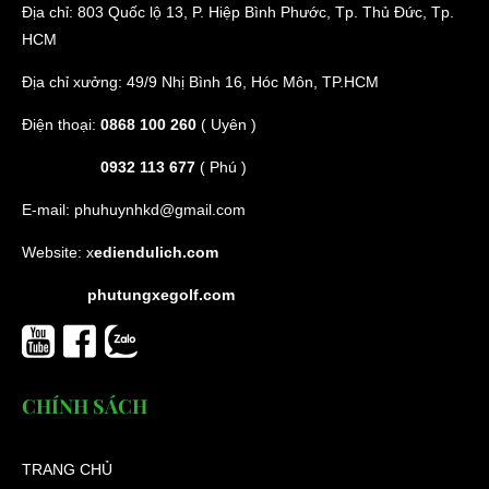
Địa chỉ: 803 Quốc lộ 13, P. Hiệp Bình Phước, Tp. Thủ Đức, Tp.
HCM
Địa chỉ xưởng: 49/9 Nhị Bình 16, Hóc Môn, TP.HCM
Điện thoại:
0868 100 260
( Uyên )
0932 113 677
( Phú )
E-mail:
phuhuynhkd@gmail.com
Website:
x
ediendulich.com
phutungxegolf.com
CHÍNH SÁCH
TRANG CHỦ