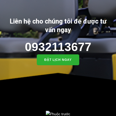
Liên hệ cho chúng tôi để được tư
vấn ngay
0932113677
ĐẶT LỊCH NGAY