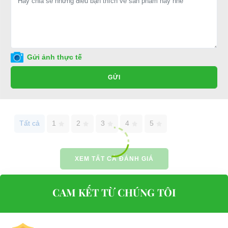
E-mail:
phuhuynhkd@gmail.com
Website:
xediendulich.com
Website:
phutungxegolf.com
Gửi ảnh thực tế
GỬI
Tất cả
1
2
3
4
5
XEM TẤT CẢ ĐÁNH GIÁ
CAM KẾT TỪ CHÚNG TÔI