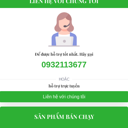
LIÊN HỆ VỚI CHÚNG TÔI
Để được hỗ trợ tốt nhất. Hãy gọi
0932113677
HOẶC
hỗ trợ trực tuyến
Liên hệ với chúng tôi
SẢN PHẨM BÁN CHẠY