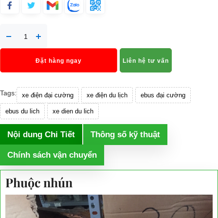
Đặt hàng ngay
Liên hệ tư vấn
Tags:
xe điện đại cường
xe điện du lịch
ebus đại cường
ebus du lich
xe dien du lich
Nội dung Chi Tiết
Thông số kỹ thuật
Chính sách vận chuyển
Phuộc nhún