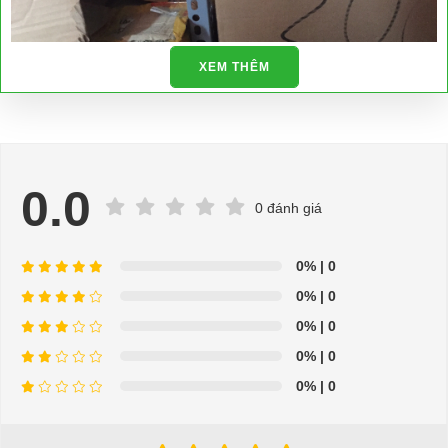
XEM THÊM
0.0
0 đánh giá
0%
| 0
0%
| 0
⇒ Xem thêm:
Bạn nên chọn mua Xe điện sân golf chất lượng giá
tốt ở đâu?
0%
| 0
0%
| 0
Để được tư vấn thêm về cách sử dụng xe ô tô điện để tăng tuổi thọ
0%
| 0
cho xe hoặc có vấn đề gì cần được hỗ trợ, quý khách vui lòng liên
hệ: