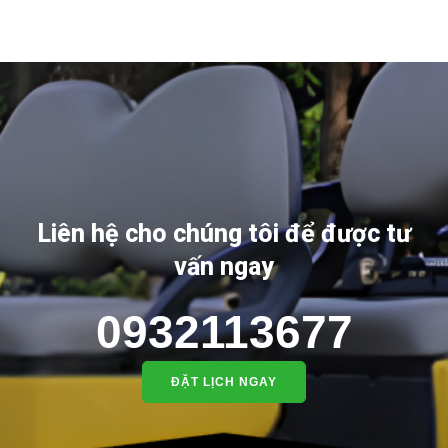
Liên hệ cho chúng tôi để được tư
vấn ngay
0932113677
ĐẶT LỊCH NGAY