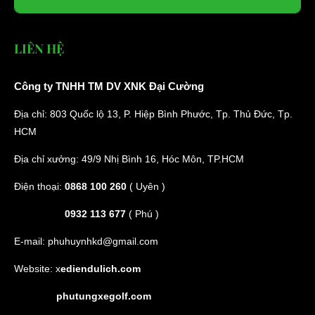
LIÊN HỆ
Công ty TNHH TM DV XNK Đại Cường
Địa chỉ: 803 Quốc lộ 13, P. Hiệp Bình Phước, Tp. Thủ Đức, Tp.
HCM
Địa chỉ xưởng: 49/9 Nhị Bình 16, Hóc Môn, TP.HCM
Điện thoại:
0868 100 260
( Uyên )
0932 113 677
( Phú )
E-mail:
phuhuynhkd@gmail.com
Website:
x
ediendulich.com
phutungxegolf.com