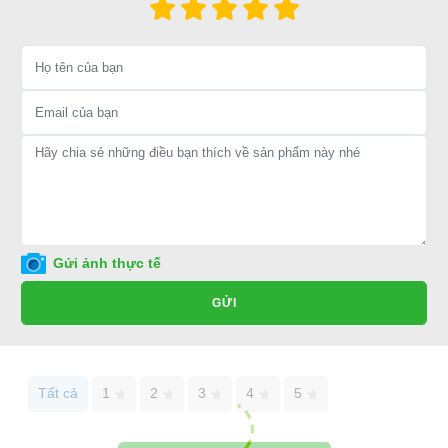
LIÊN HỆ CÔNG TY:
Công ty TNHH TM DV XNK
Đại Cường
Địa chỉ: 845 Quốc Lộ 13, Phường Hiệp Bình Phước, Thành phố
Thủ Đức, TP.HCM
Điện thoại: 08 68 100 260 ( Châu ) - 093 211 3677 ( Phú )
E-mail:
phuhuynhkd@gmail.com
Website:
xediendulich.com
Website:
phutungxegolf.com
Gửi ảnh thực tế
GỬI
Tất cả
1
2
3
4
5