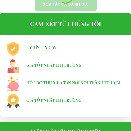
XEM TẤT CẢ ĐÁNH GIÁ
CAM KẾT TỪ CHÚNG TÔI
UY TÍN TIN CẬY
GIÁ TỐT NHẤT THỊ TRƯỜNG
HỖ TRỢ THU MUA TẬN NƠI NỘI THÀNH TP.HCM
GIÁ TỐT NHẤT THỊ TRƯỜNG