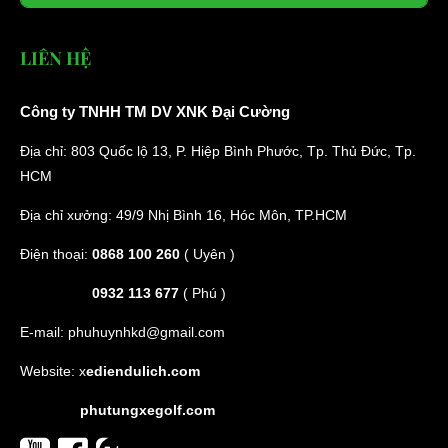
LIÊN HỆ
Công ty TNHH TM DV XNK Đại Cường
Địa chỉ: 803 Quốc lộ 13, P. Hiệp Bình Phước, Tp. Thủ Đức, Tp.
HCM
Địa chỉ xưởng: 49/9 Nhị Bình 16, Hóc Môn, TP.HCM
Điện thoại:
0868 100 260
( Uyên )
0932 113 677
( Phú )
E-mail:
phuhuynhkd@gmail.com
Website:
x
ediendulich.com
phutungxegolf.com