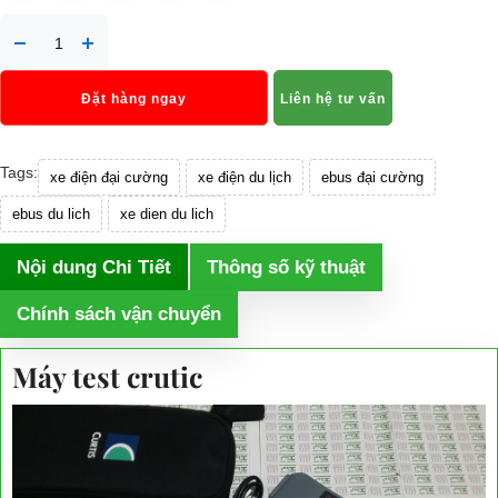
Đặt hàng ngay
Liên hệ tư vấn
Tags:
xe điện đại cường
xe điện du lịch
ebus đại cường
ebus du lich
xe dien du lich
Nội dung Chi Tiết
Thông số kỹ thuật
Chính sách vận chuyển
Máy test crutic