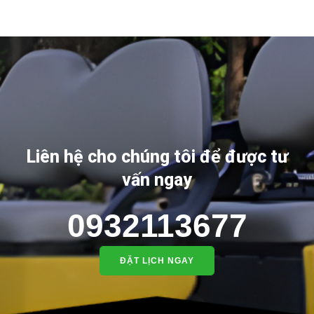
Liên hệ cho chúng tôi để được tư
vấn ngay
0932113677
ĐẶT LỊCH NGAY