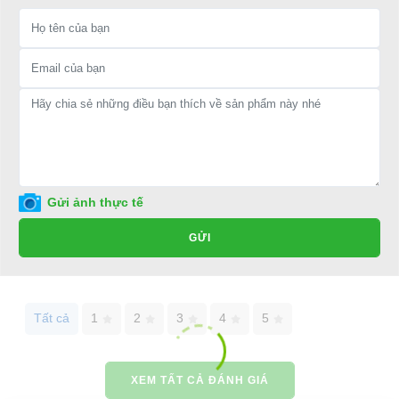
Điện thoại: 08 68 100 260 ( Châu ) - 093 211 3677 ( Phú )
E-mail:
phuhuynhkd@gmail.com
Website:
xediendulich.com
Website:
phutungxegolf.com
THU GỌN
Gửi ảnh thực tế
GỬI
Tất cả
1
2
3
4
5
XEM TẤT CẢ ĐÁNH GIÁ