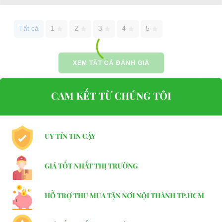
Website:
phutungxegolf.com
Tất cả
1
2
3
4
5
XEM TẤT CẢ ĐÁNH GIÁ
CAM KẾT TỪ CHÚNG TÔI
UY TÍN TIN CẬY
GIÁ TỐT NHẤT THỊ TRƯỜNG
HỖ TRỢ THU MUA TẬN NƠI NỘI THÀNH TP.HCM