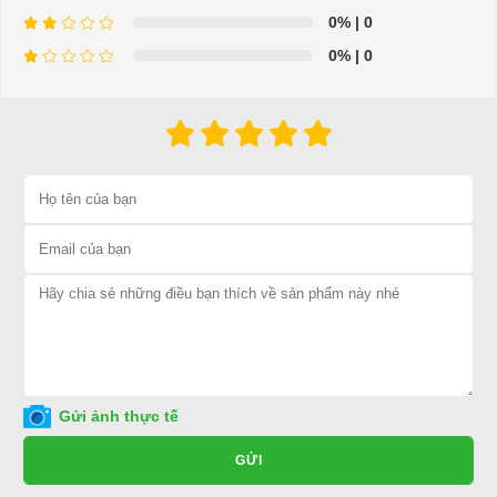
0%
| 0
0%
| 0
⇒ Xem thêm:
Bạn nên chọn mua Xe điện sân golf chất lượng giá
tốt ở đâu?
Để được tư vấn thêm về cách sử dụng xe ô tô điện để tăng tuổi thọ
cho xe hoặc có vấn đề gì cần được hỗ trợ, quý khách vui lòng liên
hệ:
LIÊN HỆ CÔNG TY:
Công ty TNHH TM DV XNK
Đại Cường
Địa chỉ: 845 Quốc Lộ 13, Phường Hiệp Bình Phước, Thành phố
Thủ Đức, TP.HCM
Điện thoại: 08 68 100 260 ( Châu ) - 093 211 3677 ( Phú )
Gửi ảnh thực tế
E-mail:
phuhuynhkd@gmail.com
GỬI
Website:
xediendulich.com