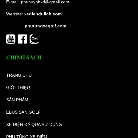
E-mail:
phuhuynhkd@gmail.com
Website:
x
ediendulich.com
phutungxegolf.com
CHÍNH SÁCH
TRANG CHỦ
GIỚI THIỆU
SẢN PHẨM
EBUS SÂN GOLF
XE ĐIỆN ĐÃ QUA SỬ DỤNG
PHỤ TÙNG XE ĐIỆN