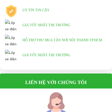
UY TÍN TIN CẬY
GIÁ TỐT NHẤT THỊ TRƯỜNG
HỖ TRỢ THU MUA TẬN NƠI NỘI THÀNH TP.HCM
GIÁ TỐT NHẤT THỊ TRƯỜNG
LIÊN HỆ VỚI CHÚNG TÔI