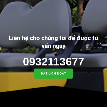
Liên hệ cho chúng tôi để được tư
vấn ngay
0932113677
ĐẶT LỊCH NGAY