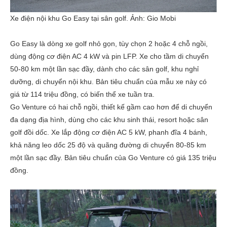
Xe điện nội khu Go Easy tại sân golf. Ảnh:
Gio Mobi
Go Easy là dòng xe golf nhỏ gọn, tùy chọn 2 hoặc 4 chỗ ngồi,
dùng động cơ điện AC 4 kW và pin LFP. Xe cho tầm di chuyển
50-80 km một lần sạc đầy, dành cho các sân golf, khu nghỉ
dưỡng, di chuyển nội khu. Bản tiêu chuẩn của mẫu xe này có
giá từ 114 triệu đồng, có biến thể xe tuần tra.
Go Venture có hai chỗ ngồi, thiết kế gầm cao hơn để di chuyển
đa dạng địa hình, dùng cho các khu sinh thái, resort hoặc sân
golf đồi dốc. Xe lắp động cơ điện AC 5 kW, phanh đĩa 4 bánh,
khả năng leo dốc 25 độ và quãng đường di chuyển 80-85 km
một lần sạc đầy. Bản tiêu chuẩn của Go Venture có giá 135 triệu
đồng.