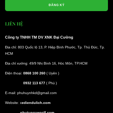
ĐĂNG KÝ
LIÊN HỆ
Công ty TNHH TM DV XNK Đại Cường
Địa chỉ: 803 Quốc lộ 13, P. Hiệp Bình Phước, Tp. Thủ Đức, Tp.
HCM
Địa chỉ xưởng: 49/9 Nhị Bình 16, Hóc Môn, TP.HCM
Điện thoại:
0868 100 260
( Uyên )
0932 113 677
( Phú )
E-mail:
phuhuynhkd@gmail.com
Website:
x
ediendulich.com
phutungxegolf.com