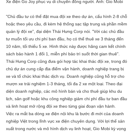
Xe điện Go Joy phục vụ di chuyển đông người. Ảnh:
Gio Mobi
"Chủ đầu tư có thể đặt mua đội xe theo dự án, cấu hình 2-8 chỗ
hoặc theo yêu cầu, đi kèm hệ thống sạc tập trung và phần mềm
quản lý đội xe", đại diện Thái Hưng Corp nói. "Với các chủ đầu
tư muốn tối ưu chi phí ban đầu, họ có thể thuê xe 3 tháng đến
10 năm, tối thiểu 5 xe. Hình thức này được hãng cam kết chính
sách bảo hành 1 đổi 1, miễn phí bảo trì suốt thời gian thuê".
Thái Hưng Corp cũng đưa gói hợp tác khai thác đội xe, trong đó
chủ dự án cung cấp địa điểm vận hành, doanh nghiệp trang bị
xe và tổ chức khai thác dịch vụ. Doanh nghiệp cũng hỗ trợ cho
mượn xe trải nghiệm 1-3 tháng, tối đa 2 xe một loại. Theo đại
diện doanh nghiệp, các mô hình bán và cho thuê giúp khu du
lịch, sân golf hoặc khu công nghiệp giảm chi phí đầu tư ban đầu
và linh hoạt mở rộng đội xe theo từng giai đoạn vận hành.
Việc ra mắt ba dòng xe điện nội khu là bước đi mới của doanh
nghiệp Việt trong lĩnh vực xe điện chuyên dụng. Với lợi thế sản
xuất trong nước và mô hình dịch vụ linh hoạt, Gio Mobi kỳ vọng