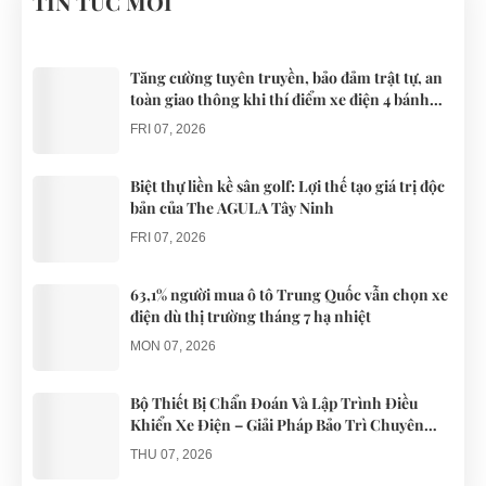
TIN TỨC MỚI
DƯỠNG.
khách khi đến
du lịch nghĩ
dụng nguồn
Đà Nẵng có
dưỡng trên
điện từ ắc
thể lựa chọn
khắp cả
quy. Do đó
Tăng cường tuyên truyền, bảo đảm trật tự, an
toàn giao thông khi thí điểm xe điện 4 bánh
cho mình
nước.
các trục trặc
phục vụ du lịch
những
liên quan
FRI 07, 2026
chiếc xe điện
đến...
Đà...
Biệt thự liền kề sân golf: Lợi thế tạo giá trị độc
bản của The AGULA Tây Ninh
FRI 07, 2026
63,1% người mua ô tô Trung Quốc vẫn chọn xe
điện dù thị trường tháng 7 hạ nhiệt
MON 07, 2026
Bộ Thiết Bị Chẩn Đoán Và Lập Trình Điều
Khiển Xe Điện – Giải Pháp Bảo Trì Chuyên
Nghiệp
THU 07, 2026