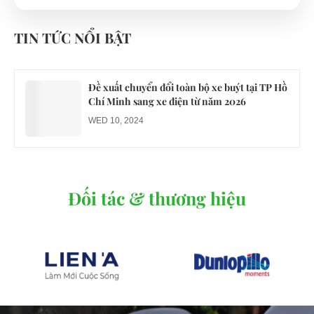
Công an xác minh vụ tài xế xe điện du lịch gây
gổ khi đón du khách ở Quy Nhơn
TIN TỨC NỔI BẬT
MON 07, 2026
Đề xuất chuyển đổi toàn bộ xe buýt tại TP Hồ
Chí Minh sang xe điện từ năm 2026
WED 10, 2024
Đối tác & thương hiệu