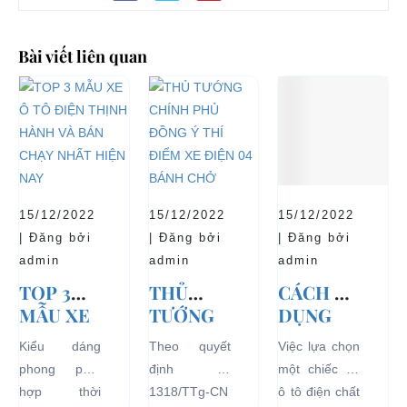
Bài viết liên quan
15/12/2022
15/12/2022
15/12/2022
| Đăng bởi
| Đăng bởi
| Đăng bởi
admin
admin
admin
TOP 3
THỦ
CÁCH SỬ
MẪU XE
TƯỚNG
DỤNG
Ô TÔ
CHÍNH
XE Ô TÔ
Kiểu dáng
Theo quyết
Việc lựa chọn
ĐIỆN
PHỦ
ĐIỆN ĐỂ
phong phú,
định số
một chiếc xe
THỊNH
ĐỒNG Ý
TĂNG
hợp thời
1318/TTg-CN
ô tô điện chất
HÀNH VÀ
THÍ
TUỔI