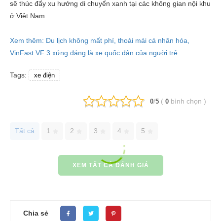
sẽ thúc đẩy xu hướng di chuyển xanh tại các không gian nội khu
ở Việt Nam.
Xem thêm: Du lịch không mất phí, thoải mái cá nhân hóa,
VinFast VF 3 xứng đáng là xe quốc dân của người trẻ
Tags:
xe điện
/
(
bình chọn
)
0
5
0
Tất cả
1
2
3
4
5
XEM TẤT CẢ ĐÁNH GIÁ
Chia sẻ