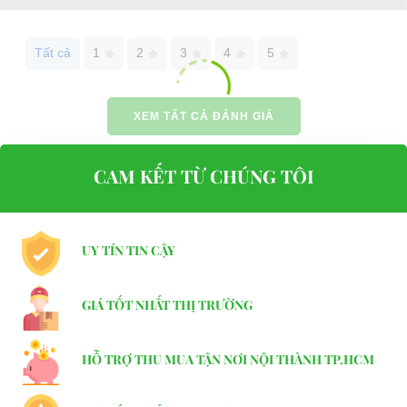
Tất cả
1
2
3
4
5
XEM TẤT CẢ ĐÁNH GIÁ
CAM KẾT TỪ CHÚNG TÔI
XE GOLF QUA SỬ DỤNG 2 CHỖ NGỒI YAMAHA
Sản phẩm công ty chúng tôi cung cấp:
UY TÍN TIN CẬY
1.Xe điện sân golf ( 2-4-6-8-10-12-14 chỗ ).
2.Xe điện chở khách du lịch ( 2-4-6-8-10-12-14 chỗ ).
GIÁ TỐT NHẤT THỊ TRƯỜNG
3.Xe điện resort.
4.Xe điện cứu thương sử dụng trong bệnh viện.
HỖ TRỢ THU MUA TẬN NƠI NỘI THÀNH TP.HCM
5.Xe điện kéo hàng lên đến 10 tấn.
6.Xe điện cảnh sát ưu tiên có còi hú.