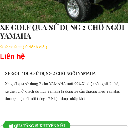
XE GOLF QUA SỬ DỤNG 2 CHỖ NGỒI
YAMAHA
( 0 đánh giá )
Liên hệ
XE GOLF QUA SỬ DỤNG 2 CHỖ NGỒI YAMAHA
Xe gofl qua sử dụng 2 chỗ YAMAHA mới 99%Xe điện sân golf 2 chỗ,
xe điện chở khách du lịch Yamaha là dòng xe của thương hiệu Yamaha,
thương hiệu rất nổi tiếng từ Nhật, được nhập khẩu...
QUÀ TẶNG & KHUYẾN MÃI