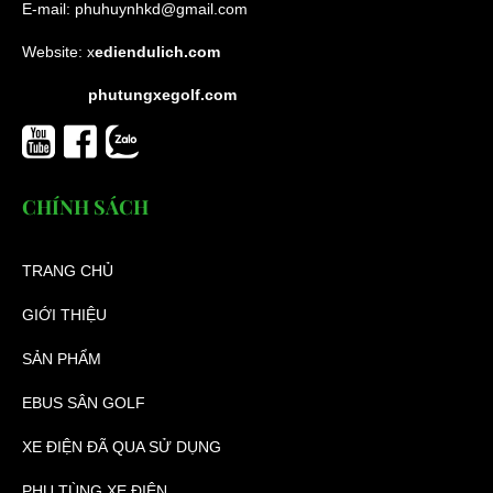
E-mail:
phuhuynhkd@gmail.com
Website:
x
ediendulich.com
phutungxegolf.com
CHÍNH SÁCH
TRANG CHỦ
GIỚI THIỆU
SẢN PHẨM
EBUS SÂN GOLF
XE ĐIỆN ĐÃ QUA SỬ DỤNG
PHỤ TÙNG XE ĐIỆN