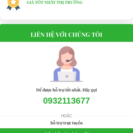
GIÁ TỐT NHẤT THỊ TRƯỜNG
7.Xe điện nhỏ chạy trong khu dân cư.
8.Xe ô tô điện vận tốc lên tới 85 km/h.
9.Xe ô tô đua điện.
LIÊN HỆ VỚI CHÚNG TÔI
10.Xe ô tô địa hình chở hàng.
11.Xe chở cây golf.
12.Xe điện chở lính.
13.Xe golf động cơ xăng.
14.Xe chở khách du lịch động cơ xăng.
15.Xe scooter.
16.Xe điện chở thùng rác.
Để được hỗ trợ tốt nhất. Hãy gọi
17.Xe điện đụng.
0932113677
18.Xe điện chở hàng đến 1 tấn.
HOẶC
19.Xe điện chở vũ khí.
hỗ trợ trực tuyến
20.Cây golf.