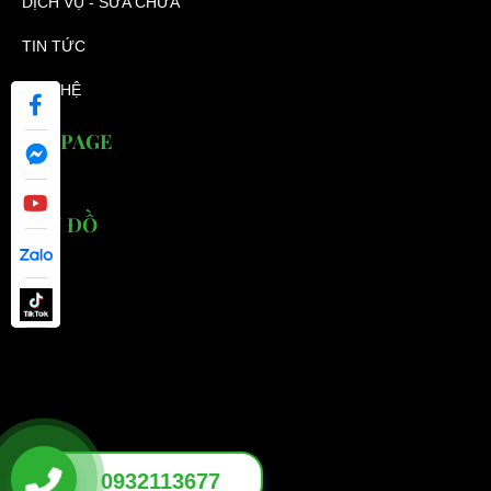
DỊCH VỤ - SỬA CHỮA
TIN TỨC
LIÊN HỆ
FANPAGE
BẢN ĐỒ
0932113677