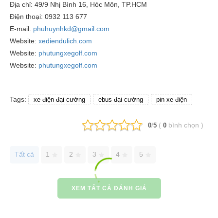
Địa chỉ: 49/9 Nhị Bình 16, Hóc Môn, TP.HCM
Điện thoại: 0932 113 677
E-mail:
phuhuynhkd@gmail.com
Website:
xediendulich.com
Website:
phutungxegolf.com
Website:
phutungxegolf.com
Tags:
xe điện đại cường
ebus đại cường
pin xe điện
/
(
bình chọn
)
0
5
0
Tất cả
1
2
3
4
5
XEM TẤT CẢ ĐÁNH GIÁ