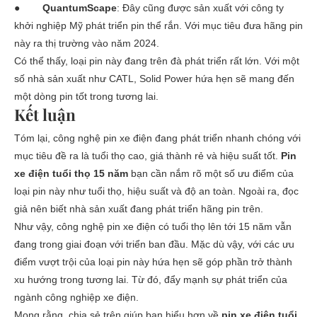
●
QuantumScape
: Đây cũng được sản xuất với công ty
khởi nghiệp Mỹ phát triển pin thể rắn. Với mục tiêu đưa hãng pin
này ra thị trường vào năm 2024.
Có thể thấy, loại pin này đang trên đà phát triển rất lớn. Với một
số nhà sản xuất như CATL, Solid Power hứa hẹn sẽ mang đến
một dòng pin tốt trong tương lai.
Kết luận
Tóm lại, công nghệ pin xe điện đang phát triển nhanh chóng với
mục tiêu đề ra là tuổi thọ cao, giá thành rẻ và hiệu suất tốt.
Pin
xe điện tuổi thọ 15 năm
bạn cần nắm rõ một số
ưu điểm của
loại
pin này như tuổi thọ, hiệu suất và độ an toàn. Ngoài ra, đọc
giả nên biết
nhà sản xuất đang phát triển hãng pin trên.
Như vậy, công nghệ pin xe điện có tuổi thọ lên tới 15 năm vẫn
đang trong giai đoạn với triển ban đầu. Mặc dù vậy, với các ưu
điểm vượt trội của loại pin này hứa hẹn sẽ góp phần trở thành
xu hướng trong tương lai. Từ đó, đẩy mạnh sự phát triển của
ngành công nghiệp xe điện.
Mong rằng, chia sẻ trên giúp bạn hiểu hơn về
pin xe điện tuổi