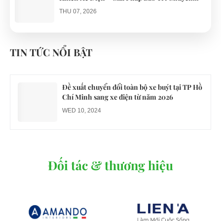
Nghiệp
THU 07, 2026
Công an xác minh vụ tài xế xe điện du lịch gây
gổ khi đón du khách ở Quy Nhơn
TIN TỨC NỔI BẬT
MON 07, 2026
Đề xuất chuyển đổi toàn bộ xe buýt tại TP Hồ
Chí Minh sang xe điện từ năm 2026
WED 10, 2024
Đối tác & thương hiệu