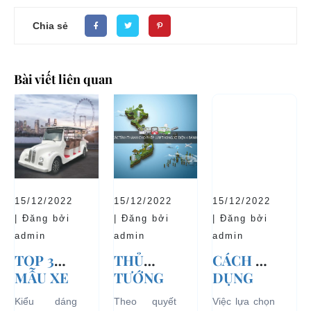
Chia sẻ
Bài viết liên quan
15/12/2022
15/12/2022
15/12/2022
| Đăng bởi
| Đăng bởi
| Đăng bởi
admin
admin
admin
TOP 3
THỦ
CÁCH SỬ
MẪU XE
TƯỚNG
DỤNG
Ô TÔ
CHÍNH
XE Ô TÔ
Kiểu dáng
Theo quyết
Việc lựa chọn