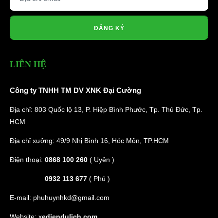
ĐĂNG KÝ
LIÊN HỆ
Công ty TNHH TM DV XNK Đại Cường
Địa chỉ: 803 Quốc lộ 13, P. Hiệp Bình Phước, Tp. Thủ Đức, Tp.
HCM
Địa chỉ xưởng: 49/9 Nhị Bình 16, Hóc Môn, TP.HCM
Điện thoại:
0868 100 260
( Uyên )
0932 113 677
( Phú )
E-mail:
phuhuynhkd@gmail.com
Website:
x
ediendulich.com