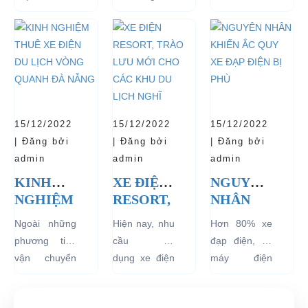
HÀNH
THÍ
TUỔI
trang, dễ
ngày
lượng tốt
VÀ BÁN
ĐIỂM XE
THỌ
dàng sử dụng
27/09/2018,
ngay từ đầu
CHẠY
ĐIỆN 04
CHO XE
mà thân thiện
Thủ tướng
sẽ mang lại
NHẤT
BÁNH
với môi
Chính phủ đã
hiệu quả sử
HIỆN
CHỞ
trường, đặc
đồng ý việc
dụng lâu dài
NAY
KHÁCH
biệt là an toàn
thí điểm việc
và bền đẹp.
DU LỊCH
với người sử
sử dụng các
Tuy nhiên
TẠI CÁC
15/12/2022
15/12/2022
15/12/2022
dụng, đó là
loại xe 4 bánh
bên...
KHU
| Đăng bởi
| Đăng bởi
| Đăng bởi
những ưu...
chạy bằng
VỰC
admin
admin
admin
năng lượng
HẠN
KINH
XE ĐIỆN
NGUYÊN
điện...
CHẾ
NGHIỆM
RESORT,
NHÂN
THUÊ XE
TRÀO
KHIẾN
Ngoài những
Hiện nay, nhu
Hơn 80% xe
ĐIỆN DU
LƯU
ẮC QUY
phương tiện
cầu sử
đạp điện, xe
LỊCH
MỚI
XE ĐẠP
vận chuyển
dụng xe điện
máy điện
VÒNG
CHO
ĐIỆN BỊ
như xích lô,
resort đang
đang lưu
QUANH
CÁC
PHÙ
xe máy hay
tăng rất cao
hành tại Việt
ĐÀ
KHU DU