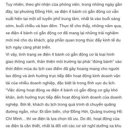
Tuy nhiên, theo ghi nhận của phóng viên, trong những ngày gần
đây, tại phường Đồng Hới, xe điện 4 bánh có gắn động cơ vẫn
xuất hiện tại một số tuyến phố trung tâm, nhất là vào buổi sáng
sớm, buổi chiều và ban đêm. Thực tế cho thấy, những năm qua,
xe điện 4 bánh có gắn động cơ đã mang lại những trải nghiệm
mới mẻ cho du khách, góp phần quan trọng thúc đẩy kinh tế du
lịch ngày càng phát triển.
Vì vậy, tình trạng xe điện 4 bánh có gắn động cơ là loại hình
giao thông xanh, thân thiện môi trường lại phải “đứng bánh” vào
thời điểm mùa du lịch cao điểm đã gây hoang mang cho người
lao động và ảnh hưởng trực tiếp đến hoạt động kinh doanh vận
tải của nhiều doanh nghiệp, đặc biệt là trong lĩnh vực du lịch.
“Việc dừng hoạt động xe điện 4 bánh có gắn động cơ gây khó
khăn, ảnh hưởng trực tiếp đến hoạt động kinh doanh của doanh
nghiệp. Bởi lẽ, khách du lịch trong quá trình di chuyển quãng
đường ngắn, như: Đi tắm biển, chợ Đồng Hới, Quảng trường Hồ
Chí Minh... thì xe điện là lựa chọn tối ưu. Do đó, hoạt động của
xe điện là cần thiết, nhất là đối với các cơ sở nghỉ dưỡng xa khu