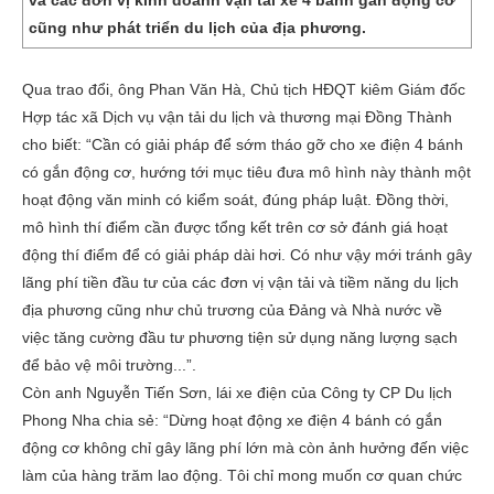
và các đơn vị kinh doanh vận tải xe 4 bánh gắn động cơ
cũng như phát triển du lịch của địa phương.
Qua trao đổi, ông Phan Văn Hà, Chủ tịch HĐQT kiêm Giám đốc
Hợp tác xã Dịch vụ vận tải du lịch và thương mại Đồng Thành
cho biết: “Cần có giải pháp để sớm tháo gỡ cho xe điện 4 bánh
có gắn động cơ, hướng tới mục tiêu đưa mô hình này thành một
hoạt động văn minh có kiểm soát, đúng pháp luật. Đồng thời,
mô hình thí điểm cần được tổng kết trên cơ sở đánh giá hoạt
động thí điểm để có giải pháp dài hơi. Có như vậy mới tránh gây
lãng phí tiền đầu tư của các đơn vị vận tải và tiềm năng du lịch
địa phương cũng như chủ trương của Đảng và Nhà nước về
việc tăng cường đầu tư phương tiện sử dụng năng lượng sạch
để bảo vệ môi trường...”.
Còn anh Nguyễn Tiến Sơn, lái xe điện của Công ty CP Du lịch
Phong Nha chia sẻ: “Dừng hoạt động xe điện 4 bánh có gắn
động cơ không chỉ gây lãng phí lớn mà còn ảnh hưởng đến việc
làm của hàng trăm lao động. Tôi chỉ mong muốn cơ quan chức