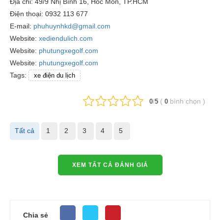
Địa chỉ: 49/9 Nhị Bình 16, Hóc Môn, TP.HCM
Điện thoại: 0932 113 677
E-mail:
phuhuynhkd@gmail.com
Website:
xediendulich.com
Website:
phutungxegolf.com
Website:
phutungxegolf.com
Tags:
xe điện du lịch
/
(
bình chọn
)
0
5
0
Tất cả
1
2
3
4
5
XEM TẤT CẢ ĐÁNH GIÁ
Chia sẻ