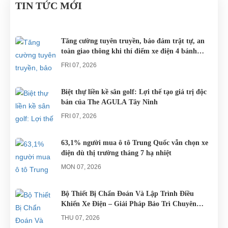
xe đạp, du
cho các khu
Nam đều sử
TIN TỨC MỚI
NẴNG
LỊCH
khách khi đến
du lịch nghĩ
dụng nguồn
NGHĨ
Đà Nẵng có
dưỡng trên
điện từ ắc
DƯỠNG.
thể lựa chọn
khắp cả
quy. Do đó
Tăng cường tuyên truyền, bảo đảm trật tự, an
toàn giao thông khi thí điểm xe điện 4 bánh
cho mình
nước.
các trục trặc
phục vụ du lịch
những
liên quan
FRI 07, 2026
chiếc xe điện
đến...
Đà...
Biệt thự liền kề sân golf: Lợi thế tạo giá trị độc
bản của The AGULA Tây Ninh
FRI 07, 2026
63,1% người mua ô tô Trung Quốc vẫn chọn xe
điện dù thị trường tháng 7 hạ nhiệt
MON 07, 2026
Bộ Thiết Bị Chẩn Đoán Và Lập Trình Điều
Khiển Xe Điện – Giải Pháp Bảo Trì Chuyên
Nghiệp
THU 07, 2026