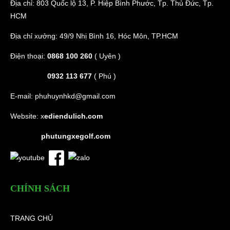
Địa chỉ: 803 Quốc lộ 13, P. Hiệp Bình Phước, Tp. Thủ Đức, Tp.
HCM
Địa chỉ xưởng: 49/9 Nhị Bình 16, Hóc Môn, TP.HCM
Điện thoại:
0868 100 260
( Uyên )
0932 113 677
( Phú )
E-mail:
phuhuynhkd@gmail.com
Website:
x
ediendulich.com
phutungxegolf.com
CHÍNH SÁCH
TRANG CHỦ