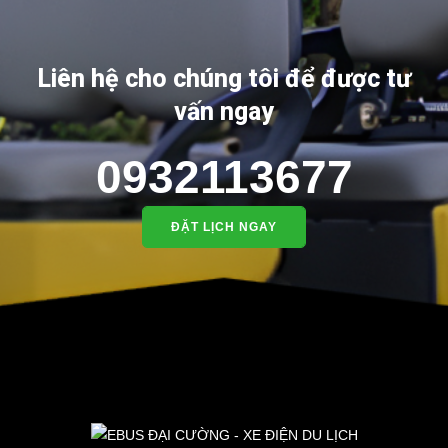
Liên hệ cho chúng tôi để được tư
vấn ngay
0932113677
ĐẶT LỊCH NGAY