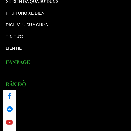
XE ĐIỆN ĐÃ QUA SỬ DỤNG
PHỤ TÙNG XE ĐIỆN
DỊCH VỤ - SỬA CHỮA
TIN TỨC
LIÊN HỆ
FANPAGE
BẢN ĐỒ