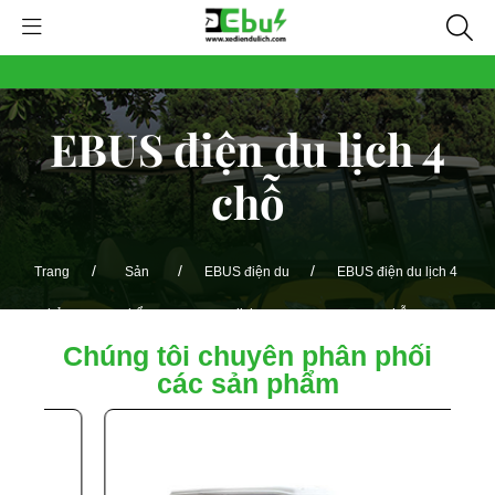
EBUS điện du lịch 4
chỗ
/
/
/
Trang
Sản
EBUS điện du
EBUS điện du lịch 4
chủ
phẩm
lịch
chỗ
Chúng tôi chuyên phân phối
các sản phẩm