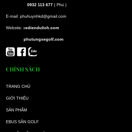
0932 113 677
( Phú )
E-mail:
phuhuynhkd@gmail.com
Website:
x
ediendulich.com
phutungxegolf.com
CHÍNH SÁCH
TRANG CHỦ
GIỚI THIỆU
SẢN PHẨM
EBUS SÂN GOLF