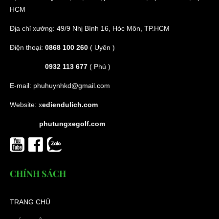
HCM
Địa chỉ xưởng: 49/9 Nhị Bình 16, Hóc Môn, TP.HCM
Điện thoại:
0868 100 260
( Uyên )
0932 113 677
( Phú )
E-mail:
phuhuynhkd@gmail.com
Website:
x
ediendulich.com
phutungxegolf.com
CHÍNH SÁCH
TRANG CHỦ