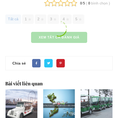
/
(
bình chọn
)
0
5
0
Tất cả
1
2
3
4
5
XEM TẤT CẢ ĐÁNH GIÁ
Chia sẻ
Bài viết liên quan