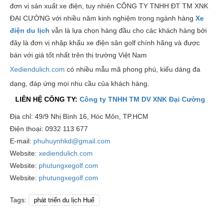
đơn vị sản xuất xe điện, tuy nhiên CÔNG TY TNHH ĐT TM XNK
ĐẠI CƯỜNG với nhiều năm kinh nghiệm trong ngành hàng
X
e
điện du lịch
vẫn là lựa chọn hàng đầu cho các khách hàng bởi
đây là đơn vị nhập khẩu xe điện sân golf chính hãng và được
bán với giá tốt nhất trên thị trường Việt Nam
Xediendulich.com
có nhiều mẫu mã phong phú, kiểu dáng đa
dạng, đáp ứng mọi nhu cầu của khách hàng.
LIÊN HỆ CÔNG TY:
Công ty TNHH TM DV XNK Đại Cường
Địa chỉ: 49/9 Nhị Bình 16, Hóc Môn, TP.HCM
Điện thoại: 0932 113 677
E-mail:
phuhuynhkd@gmail.com
Website:
xediendulich.com
Website:
phutungxegolf.com
Website:
phutungxegolf.com
Tags:
phát triển du lịch Huế