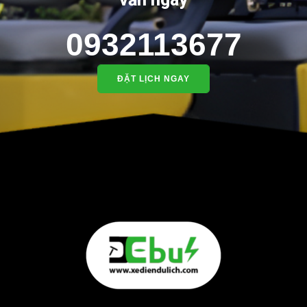
0932113677
ĐẶT LỊCH NGAY