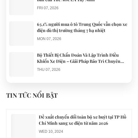
FRI 07, 2026
63,1% người mua ô tô Trung Quốc vẫn chọn xe
điện dù thị trường tháng 7 hạ nhiệt
MON 07, 2026
Bộ Thiết Bị Chẩn Đoán Và Lập Trình Điều
Khiển Xe Điện – Giải Pháp Bảo Trì Chuyên
Nghiệp
THU 07, 2026
Công an xác minh vụ tài xế xe điện du lịch gây
gổ khi đón du khách ở Quy Nhơn
TIN TỨC NỔI BẬT
MON 07, 2026
Đề xuất chuyển đổi toàn bộ xe buýt tại TP Hồ
Chí Minh sang xe điện từ năm 2026
WED 10, 2024