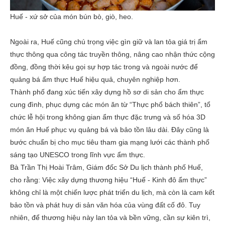
Huế - xứ sở của món bún bò, giò, heo.
Ngoài ra, Huế cũng chú trọng việc gìn giữ và lan tỏa giá trị ẩm
thực thông qua công tác truyền thông, nâng cao nhận thức cộng
đồng, đồng thời kêu gọi sự hợp tác trong và ngoài nước để
quảng bá ẩm thực Huế hiệu quả, chuyên nghiệp hơn.
Thành phố đang xúc tiến xây dựng hồ sơ di sản cho ẩm thực
cung đình, phục dựng các món ăn từ “Thực phổ bách thiên”, tổ
chức lễ hội trong không gian ẩm thực đặc trưng và số hóa 3D
món ăn Huế phục vụ quảng bá và bảo tồn lâu dài. Đây cũng là
bước chuẩn bị cho mục tiêu tham gia mạng lưới các thành phố
sáng tạo UNESCO trong lĩnh vực ẩm thực.
Bà Trần Thị Hoài Trâm, Giám đốc Sở Du lịch thành phố Huế,
cho rằng: Việc xây dựng thương hiệu “Huế - Kinh đô ẩm thực”
không chỉ là một chiến lược phát triển du lịch, mà còn là cam kết
bảo tồn và phát huy di sản văn hóa của vùng đất cố đô. Tuy
nhiên, để thương hiệu này lan tỏa và bền vững, cần sự kiên trì,