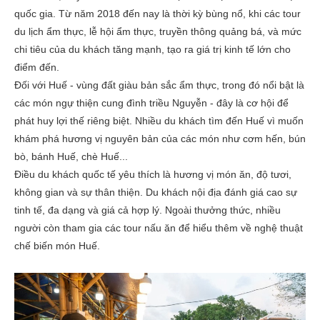
quốc gia. Từ năm 2018 đến nay là thời kỳ bùng nổ, khi các tour
du lịch ẩm thực, lễ hội ẩm thực, truyền thông quảng bá, và mức
chi tiêu của du khách tăng mạnh, tạo ra giá trị kinh tế lớn cho
điểm đến.
Đối với Huế - vùng đất giàu bản sắc ẩm thực, trong đó nổi bật là
các món ngự thiện cung đình triều Nguyễn - đây là cơ hội để
phát huy lợi thế riêng biệt. Nhiều du khách tìm đến Huế vì muốn
khám phá hương vị nguyên bản của các món như cơm hến, bún
bò, bánh Huế, chè Huế...
Điều du khách quốc tế yêu thích là hương vị món ăn, độ tươi,
không gian và sự thân thiện. Du khách nội địa đánh giá cao sự
tinh tế, đa dạng và giá cả hợp lý. Ngoài thưởng thức, nhiều
người còn tham gia các tour nấu ăn để hiểu thêm về nghệ thuật
chế biến món Huế.