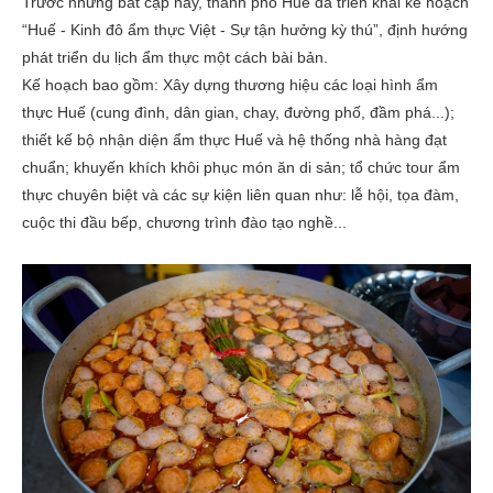
Trước những bất cập này, thành phố Huế đã triển khai kế hoạch
“Huế - Kinh đô ẩm thực Việt - Sự tận hưởng kỳ thú”, định hướng
phát triển du lịch ẩm thực một cách bài bản.
Kế hoạch bao gồm: Xây dựng thương hiệu các loại hình ẩm
thực Huế (cung đình, dân gian, chay, đường phố, đầm phá...);
thiết kế bộ nhận diện ẩm thực Huế và hệ thống nhà hàng đạt
chuẩn; khuyến khích khôi phục món ăn di sản; tổ chức tour ẩm
thực chuyên biệt và các sự kiện liên quan như: lễ hội, tọa đàm,
cuộc thi đầu bếp, chương trình đào tạo nghề...