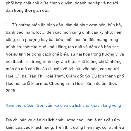
phối hợp chặt chẽ giữa chính quyền, doanh nghiệp và người
dân trong thời gian dài.
"... Từ những món ăn bình dân, dân dã như: cơm hến, bún bò,
bánh bèo, nậm, lọc… đến các món cung đình cầu kỳ như: nem
công, chả phượng hay bát bửu, mỗi món ăn đều mang trong
mình hơi thở của Huế - sâu lắng, tao nhã và đậm đà bản sắc.
Với sự tinh tế trong cách chế biến, sự hài hòa trong hương vị và
nét thanh lịch trong trình bày, ẩm thực Huế không chỉ là những
món ăn mà còn là câu chuyện về lịch sử, văn hóa, con người
Huế....", bà Trần Thị Hoài Trâm, Giám đốc Sở Du lịch thành phố
Huế nói tại lễ khai mạc Chương trình Huế - Kinh đô ẩm thực
2025.
Xem thêm: Sầm Sơn cấm xe điện du lịch chở khách lòng vòng
Địa chỉ bán xe điện du lịch chất lượng cao luôn là nhu cầu tìm
kiếm của các khách hàng. Trên thị trường hiện nay, có rất nhiều