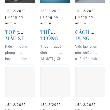
15/12/2022
15/12/2022
15/12/2022
| Đăng bởi
| Đăng bởi
| Đăng bởi
admin
admin
admin
TOP 3
THỦ
CÁCH SỬ
MẪU XE
TƯỚNG
DỤNG
Ô TÔ
CHÍNH
XE Ô TÔ
Kiểu dáng
Theo quyết
Việc lựa chọn
ĐIỆN
PHỦ
ĐIỆN ĐỂ
phong phú,
định số
một chiếc xe
THỊNH
ĐỒNG Ý
TĂNG
hợp thời
1318/TTg-CN
ô tô điện chất
HÀNH VÀ
THÍ
TUỔI
trang, dễ
ngày
lượng tốt
BÁN
ĐIỂM XE
THỌ
dàng sử dụng
27/09/2018,
ngay từ đầu
CHẠY
ĐIỆN 04
CHO XE
mà thân thiện
Thủ tướng
sẽ mang lại
NHẤT
BÁNH
với môi
Chính phủ đã
hiệu quả sử
HIỆN
CHỞ
trường, đặc
đồng ý việc
dụng lâu dài
NAY
KHÁCH
biệt là an toàn
thí điểm việc
và bền đẹp.
DU LỊCH
với người sử
sử dụng các
Tuy nhiên
TẠI CÁC
15/12/2022
15/12/2022
15/12/2022
dụng, đó là
loại xe 4 bánh
bên...