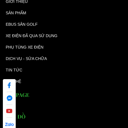
GIỚI THIỆU
SẢN PHẨM
EBUS SÂN GOLF
XE ĐIỆN ĐÃ QUA SỬ DỤNG
PHỤ TÙNG XE ĐIỆN
DỊCH VỤ - SỬA CHỮA
TIN TỨC
LIÊN HỆ
FANPAGE
BẢN ĐỒ