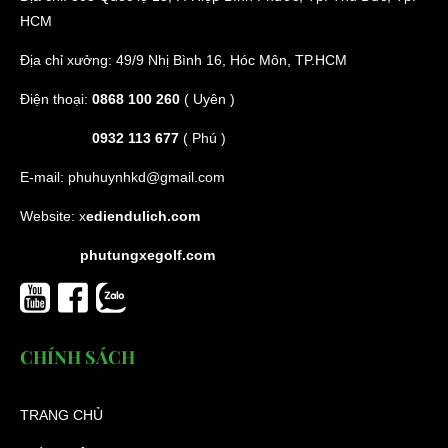
HCM
Địa chỉ xưởng: 49/9 Nhị Bình 16, Hóc Môn, TP.HCM
Điện thoại:
0868 100 260
( Uyên )
0932 113 677
( Phú )
E-mail:
phuhuynhkd@gmail.com
Website:
x
ediendulich.com
phutungxegolf.com
CHÍNH SÁCH
TRANG CHỦ