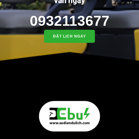
vấn ngay
0932113677
ĐẶT LỊCH NGAY