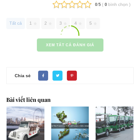
/
(
bình chọn
)
0
5
0
Tất cả
1
2
3
4
5
XEM TẤT CẢ ĐÁNH GIÁ
Chia sẻ
Bài viết liên quan