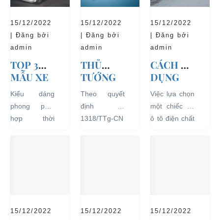
15/12/2022
15/12/2022
15/12/2022
| Đăng bởi
| Đăng bởi
| Đăng bởi
admin
admin
admin
TOP 3
THỦ
CÁCH SỬ
MẪU XE
TƯỚNG
DỤNG
Ô TÔ
CHÍNH
XE Ô TÔ
Kiểu dáng
Theo quyết
Việc lựa chọn
ĐIỆN
PHỦ
ĐIỆN ĐỂ
phong phú,
định số
một chiếc xe
THỊNH
ĐỒNG Ý
TĂNG
hợp thời
1318/TTg-CN
ô tô điện chất
HÀNH VÀ
THÍ
TUỔI
trang, dễ
ngày
lượng tốt
BÁN
ĐIỂM XE
THỌ
dàng sử dụng
27/09/2018,
ngay từ đầu
CHẠY
ĐIỆN 04
CHO XE
mà thân thiện
Thủ tướng
sẽ mang lại
NHẤT
BÁNH
với môi
Chính phủ đã
hiệu quả sử
HIỆN
CHỞ
trường, đặc
đồng ý việc
dụng lâu dài
NAY
KHÁCH
biệt là an toàn
thí điểm việc
và bền đẹp.
DU LỊCH
với người sử
sử dụng các
Tuy nhiên
TẠI CÁC
15/12/2022
15/12/2022
15/12/2022
dụng, đó là
loại xe 4 bánh
bên...