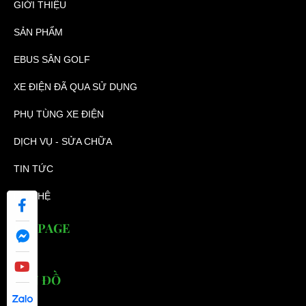
GIỚI THIỆU
SẢN PHẨM
EBUS SÂN GOLF
XE ĐIỆN ĐÃ QUA SỬ DỤNG
PHỤ TÙNG XE ĐIỆN
DỊCH VỤ - SỬA CHỮA
TIN TỨC
LIÊN HỆ
FANPAGE
BẢN ĐỒ