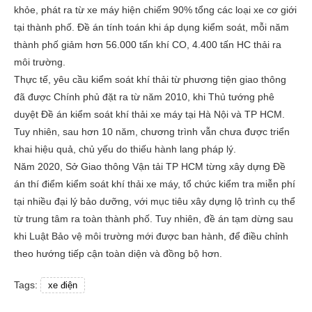
khỏe, phát ra từ xe máy hiện chiếm 90% tổng các loại xe cơ giới
tại thành phố. Đề án tính toán khi áp dụng kiểm soát, mỗi năm
thành phố giảm hơn 56.000 tấn khí CO, 4.400 tấn HC thải ra
môi trường.
Thực tế, yêu cầu kiểm soát khí thải từ phương tiện giao thông
đã được Chính phủ đặt ra từ năm 2010, khi Thủ tướng phê
duyệt Đề án kiểm soát khí thải xe máy tại Hà Nội và TP HCM.
Tuy nhiên, sau hơn 10 năm, chương trình vẫn chưa được triển
khai hiệu quả, chủ yếu do thiếu hành lang pháp lý.
Năm 2020, Sở Giao thông Vận tải TP HCM từng xây dựng Đề
án thí điểm kiểm soát khí thải xe máy, tổ chức kiểm tra miễn phí
tại nhiều đại lý bảo dưỡng, với mục tiêu xây dựng lộ trình cụ thể
từ trung tâm ra toàn thành phố. Tuy nhiên, đề án tạm dừng sau
khi Luật Bảo vệ môi trường mới được ban hành, để điều chỉnh
theo hướng tiếp cận toàn diện và đồng bộ hơn.
Tags:
xe điện