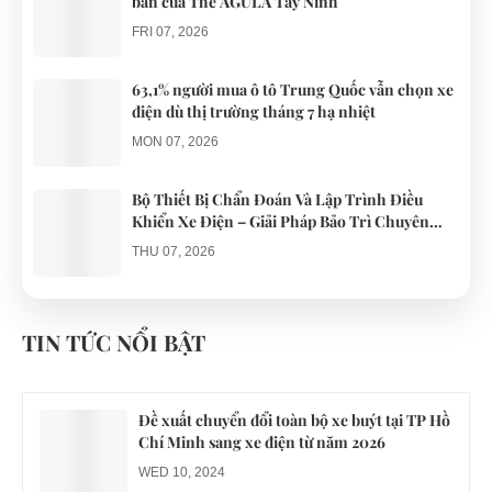
bản của The AGULA Tây Ninh
FRI 07, 2026
63,1% người mua ô tô Trung Quốc vẫn chọn xe
điện dù thị trường tháng 7 hạ nhiệt
MON 07, 2026
Bộ Thiết Bị Chẩn Đoán Và Lập Trình Điều
Khiển Xe Điện – Giải Pháp Bảo Trì Chuyên
Nghiệp
THU 07, 2026
Công an xác minh vụ tài xế xe điện du lịch gây
gổ khi đón du khách ở Quy Nhơn
TIN TỨC NỔI BẬT
MON 07, 2026
Đề xuất chuyển đổi toàn bộ xe buýt tại TP Hồ
Chí Minh sang xe điện từ năm 2026
WED 10, 2024