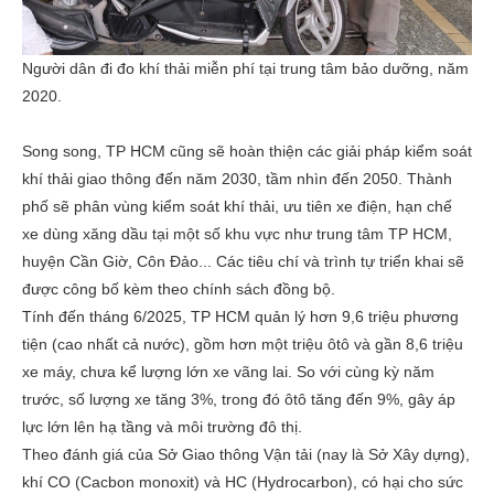
Người dân đi đo khí thải miễn phí tại trung tâm bảo dưỡng, năm
2020.
Song song, TP HCM cũng sẽ hoàn thiện các giải pháp kiểm soát
khí thải giao thông đến năm 2030, tầm nhìn đến 2050. Thành
phố sẽ phân vùng kiểm soát khí thải, ưu tiên xe điện, hạn chế
xe dùng xăng dầu tại một số khu vực như trung tâm TP HCM,
huyện Cần Giờ, Côn Đảo... Các tiêu chí và trình tự triển khai sẽ
được công bố kèm theo chính sách đồng bộ.
Tính đến tháng 6/2025, TP HCM quản lý hơn 9,6 triệu phương
tiện (cao nhất cả nước), gồm hơn một triệu ôtô và gần 8,6 triệu
xe máy, chưa kể lượng lớn xe vãng lai. So với cùng kỳ năm
trước, số lượng xe tăng 3%, trong đó ôtô tăng đến 9%, gây áp
lực lớn lên hạ tầng và môi trường đô thị.
Theo đánh giá của Sở Giao thông Vận tải (nay là Sở Xây dựng),
khí CO (Cacbon monoxit) và HC (Hydrocarbon), có hại cho sức